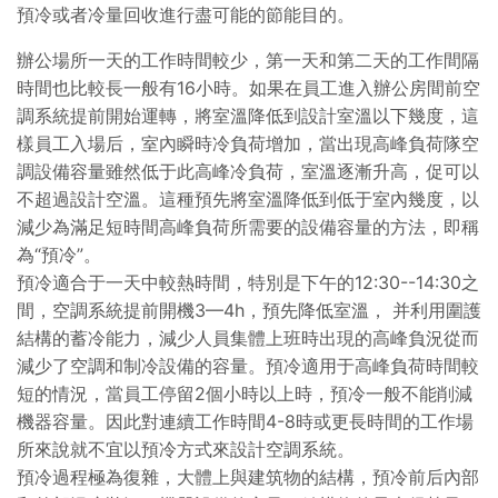
預冷或者冷量回收進行盡可能的節能目的。
辦公場所一天的工作時間較少，第一天和第二天的工作間隔
時間也比較長一般有16小時。如果在員工進入辦公房間前空
調系統提前開始運轉，將室溫降低到設計室溫以下幾度，這
樣員工入場后，室內瞬時冷負荷增加，當出現高峰負荷隊空
調設備容量雖然低于此高峰冷負荷，室溫逐漸升高，促可以
不超過設計空溫。這種預先將室溫降低到低于室內幾度，以
減少為滿足短時間高峰負荷所需要的設備容量的方法，即稱
為“預冷”。
預冷適合于一天中較熱時間，特別是下午的12:30--14:30之
間，空調系統提前開機3—4h，預先降低室溫， 并利用圍護
結構的蓄冷能力，減少人員集體上班時出現的高峰負況從而
減少了空調和制冷設備的容量。預冷適用于高峰負荷時間較
短的情況，當員工停留2個小時以上時，預冷一般不能削減
機器容量。因此對連續工作時間4-8時或更長時間的工作場
所來說就不宜以預冷方式來設計空調系統。
預冷過程極為復雜，大體上與建筑物的結構，預冷前后內部