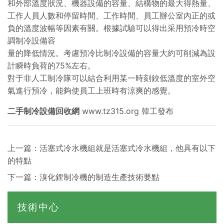
和外部溫度狀況、機器設備的容量、結構物的最大得熱量、
工作人員人數和停留時間、工作時間、員工辦公室內正的或
負的溫度波幅等因素有關。根據試驗可以得出采用預冷時空
調制冷設備容
量的降低情況。考慮預冷比制冷設備的容量大約可削減為設
計瞬時負荷的75%左右。
對于非人工制冷隊可以結合利用某一時刻鉸低溫度的室外空
氣進行預冷，能夠使員工上班時有涼爽的感覺。
二手制冷設備回收網
www.tz315.org
韓工發布
上一篇：
活塞式冷水機組就是活塞式冷水機組，他具有以下
的特點
下一篇：
溴化鋰制冷機的制造生產技術要點
技術中心