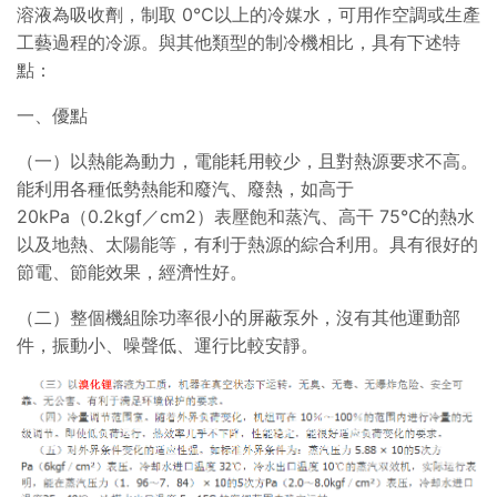
溶液為吸收劑，制取 0℃以上的冷媒水，可用作空調或生產
工藝過程的冷源。與其他類型的制冷機相比，具有下述特
點：
一、優點
（一）以熱能為動力，電能耗用較少，且對熱源要求不高。
能利用各種低勢熱能和廢汽、廢熱，如高于
20kPa（0.2kgf／cm2）表壓飽和蒸汽、高干 75℃的熱水
以及地熱、太陽能等，有利于熱源的綜合利用。具有很好的
節電、節能效果，經濟性好。
（二）整個機組除功率很小的屏蔽泵外，沒有其他運動部
件，振動小、噪聲低、運行比較安靜。