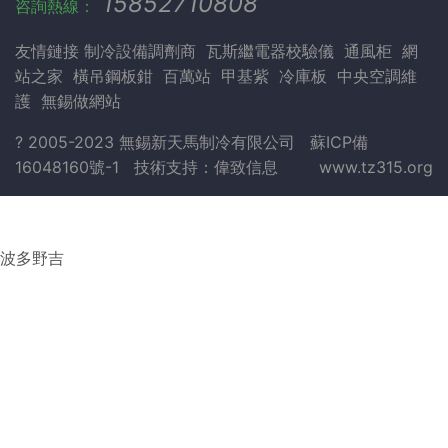
15852710808
咨詢熱線：
友情鏈接
制冷設備調劑商
瓦斯繼電器校驗儀
通風柜
網
站之家
橫吊鋼板鉗
百萬站
甲基紫
冷庫板
中央空調維
護
無錫做網站
? 2005-2023 無錫新天馬制冷有限公司
蘇ICP備
16048160號-1
技術支持：
偉致信息
www.tz315.org
波多野吉